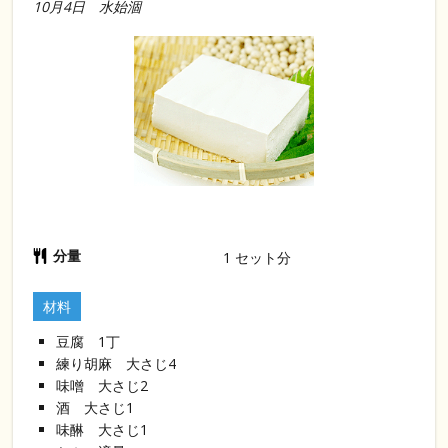
10月4日 水始涸
分量
1
セット分
材料
豆腐 1丁
練り胡麻 大さじ4
味噌 大さじ2
酒 大さじ1
味醂 大さじ1