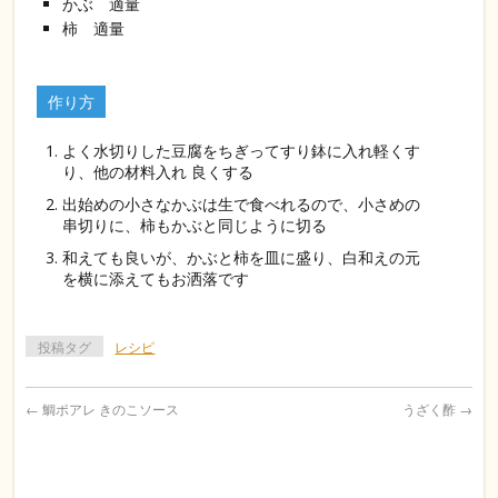
かぶ 適量
柿 適量
作り方
よく水切りした豆腐をちぎってすり鉢に入れ軽くす
り、他の材料入れ 良くする
出始めの小さなかぶは生で食べれるので、小さめの
串切りに、柿もかぶと同じように切る
和えても良いが、かぶと柿を皿に盛り、白和えの元
を横に添えてもお洒落です
投稿タグ
レシピ
←
鯛ポアレ きのこソース
うざく酢
→