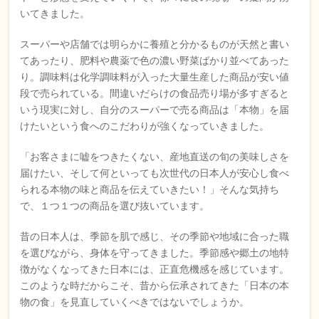
いてきました。
スーパーや店舗では明らかに養殖と分かるものが天然と書い
てあったり、肥料や農薬で色の濃い野菜ばかり並べてあった
り。調味料は化学調味料が入った大量生産した商品が安い値
段で売られている。間違いだらけの食品売り場が多すぎると
いう現実に対し、自分のスーパーで売る商品は「本物」を届
けたいという食へのこだわりが強くなっていきました。
「お客さまに嘘をつきたくない、産地直送の旬の美味しさを
届けたい、そして何といっても次世代の日本人が安心し食べ
られる本物の味と商品を伝えていきたい！」そんな気持ち
で、１つ１つの商品を選び抜いています。
昔の日本人は、季節を肌で感じ、その季節や地域に合った職
を選びながら、身体を守ってきました。季節感や郷土の地特
徴がなくなってきた日本には、正直危機感を感じています。
このような時だからこそ、昔から伝承されてきた「日本の本
物の食」を見直していくべきではないでしょうか。