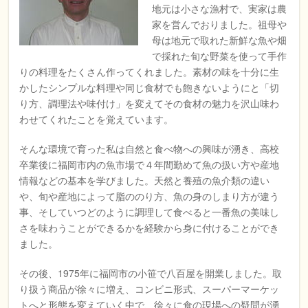
地元は小さな漁村で、実家は農
家を営んでおりました。祖母や
母は地元で取れた新鮮な魚や畑
で採れた旬な野菜を使って手作
りの料理をたくさん作ってくれました。素材の味を十分に生
かしたシンプルな料理や同じ食材でも飽きないようにと「切
り方、調理法や味付け」を変えてその食材の魅力を沢山味わ
わせてくれたことを覚えています。
そんな環境で育った私は自然と食べ物への興味が湧き、高校
卒業後に福岡市内の魚市場で４年間勤めて魚の扱い方や産地
情報などの基本を学びました。天然と養殖の魚介類の違い
や、旬や産地によって脂ののり方、魚の身のしまり方が違う
事、そしていつどのように調理して食べると一番魚の美味し
さを味わうことができるかを経験から身に付けることができ
ました。
その後、1975年に福岡市の小笹で八百屋を開業しました。取
り扱う商品が徐々に増え、コンビニ形式、スーパーマーケッ
トへと形態を変えていく中で、徐々に食の現場への疑問が湧