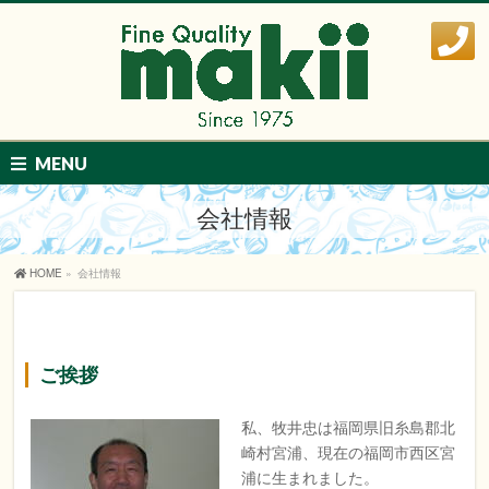
MENU
会社情報
HOME
»
会社情報
ご挨拶
私、牧井忠は福岡県旧糸島郡北
崎村宮浦、現在の福岡市西区宮
浦に生まれました。