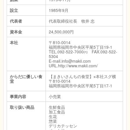
設立
1985年9月
代表者
代表取締役社長 牧井 忠
資本金
24,500,000円
本社
〒810-0014
福岡県福岡市中央区平尾5丁目19-1
TEL.092-522-7000㈹ FAX.092-522-
5304
E-mail.info@makii.com
URL.http://www.makii.com/
からだに優しい食
【まきいさんちの食堂】※本社スグ横
堂
〒810-0014
福岡県福岡市中央区平尾5丁目17-1
事業内容
小売業
取り扱い商品
生鮮食品
加工食品
生花
惣菜
デリカテッセン