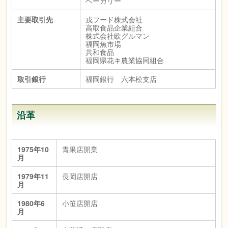
ベーカリー
主要取引先
戎フード株式会社
高取食品企業組合
株式会社欧グルマン
福岡魚市場
共和食品
福岡県花キ農業協同組合
取引銀行
福岡銀行 六本松支店
沿革
1975年10
青果店開業
月
1979年11
長岡店開店
月
1980年6
小笹店開店
月