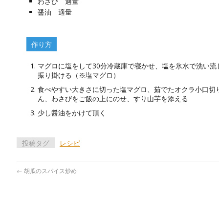
わさび 適量
醤油 適量
作り方
マグロに塩をして30分冷蔵庫で寝かせ、塩を氷水で洗い流
振り掛ける（※塩マグロ）
食べやすい大きさに切った塩マグロ、茹でたオクラ小口切
ん、わさびをご飯の上にのせ、すり山芋を添える
少し醤油をかけて頂く
投稿タグ
レシピ
←
胡瓜のスパイス炒め