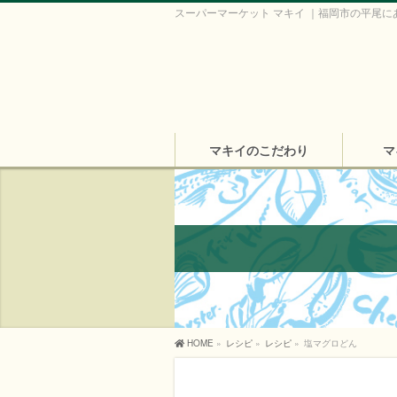
スーパーマーケット マキイ ｜福岡市の平尾に
マキイのこだわり
マ
HOME
»
レシピ
»
レシピ
»
塩マグロどん