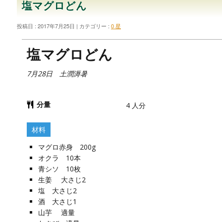
塩マグロどん
投稿日 : 2017年7月25日
カテゴリー :
0 星
塩マグロどん
7月28日 土潤溽暑
分量
4
人分
材料
マグロ赤身 200g
オクラ 10本
青シソ 10枚
生姜 大さじ2
塩 大さじ2
酒 大さじ1
山芋 適量