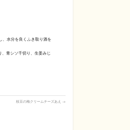
し、水分を良くふき取り酒を
り、青シソ千切り、生姜みじ
枝豆の梅クリームチーズあえ
→