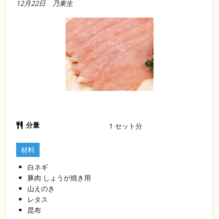
12月22日 乃東生
分量
1
セット分
材料
白ネギ
豚肉 しょうが焼き用
山えのき
レタス
昆布