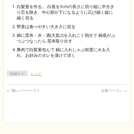
白髪葱を作る。 白葱を5cmの長さに切り縦に半分き
り芯を除き、中心部が下になるように広げ細く縦に
細く切る
野菜は食べやすい大きさに切る
鍋に昆布・水・酒(大匙2)を入れごく弱火で 鍋底がぷ
つぷつなったら 昆布取り出す
豚肉で白髪葱包んで 鍋に入れしゃぶ程度に火を入
れ、お好みのタレを漬けて頂く
投稿タグ
レシピ
←
鶏レバーペースト
白菜ベーコン
→