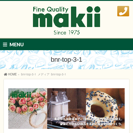
MENU
bnr-top-3-1
HOME
»
bnr-top-3-1
メディア
bnr-top-3-1